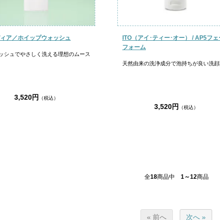
ィア／ホイップウォッシュ
ITO（アイ･ティー･オー） / AP5フ
フォーム
ッシュでやさしく洗える理想のムース
天然由来の洗浄成分で泡持ちが良い洗顔
3,520円
（税込）
3,520円
（税込）
全
18
商品中
1～12
商品
« 前へ
次へ »