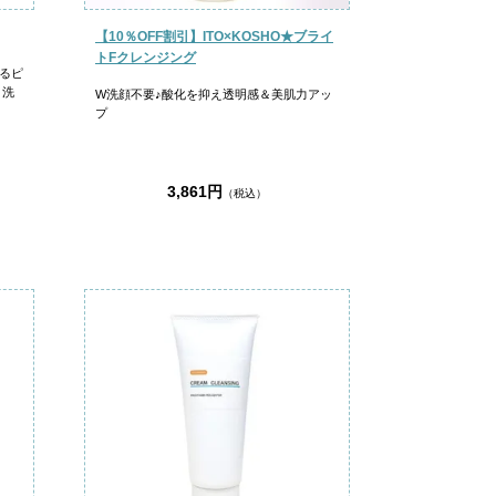
【10％OFF割引】ITO×KOSHO★ブライ
トFクレンジング
るピ
＆洗
W洗顔不要♪酸化を抑え透明感＆美肌力アッ
プ
3,861円
（税込）