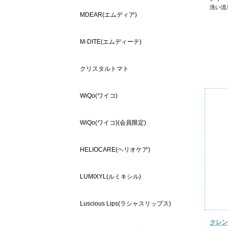
洗い流
MDEAR(エムディア)
M-DITE(エムディーテ)
クリスタルトマト
WiQo(ワイコ)
WiQo(ワイコ)(会員限定)
HELIOCARE(ヘリオケア)
LUMIXYL(ルミキシル)
Luscious Lips(ラシャスリップス)
クレン