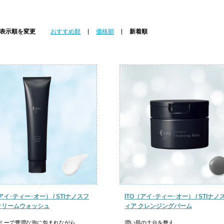
表示順を変更
おすすめ順
価格順
新着順
アイ･ティー･オー） / STIナノスフ
ITO（アイ･ティー･オー） / STIナノ
クリームウォッシュ
ィア クレンジングバーム
ミーで豊潤な泡に包まれながら
潤い肌の土台を整え