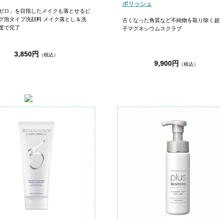
ポリッシュ
ゼロ」を目指したメイクも落とせるピ
グ泡タイプ洗顔料 メイク落とし＆洗
古くなった角質など不純物を取り除く超
度で完了
子マグネシウムスクラブ
3,850円
（税込）
9,900円
（税込）