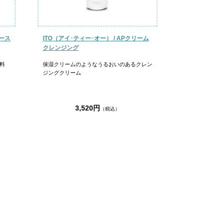
ェース
ITO（アイ･ティー･オー） / APクリーム
クレンジング
料
保湿クリームのようなうるおいのあるクレン
ジングクリーム
3,520円
（税込）