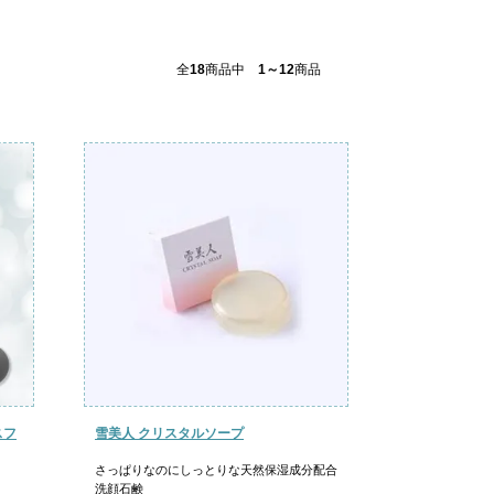
全
18
商品中
1～12
商品
スフ
雪美人 クリスタルソープ
さっぱりなのにしっとりな天然保湿成分配合
洗顔石鹸