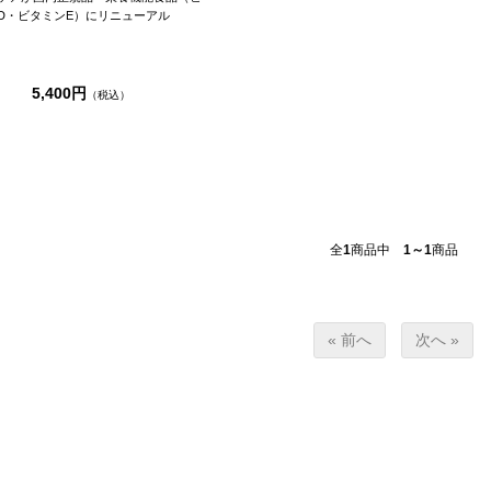
D・ビタミンE）にリニューアル
5,400円
（税込）
全
1
商品中
1～1
商品
« 前へ
次へ »