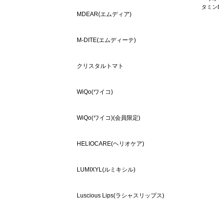
タミン
MDEAR(エムディア)
M-DITE(エムディーテ)
クリスタルトマト
WiQo(ワイコ)
WiQo(ワイコ)(会員限定)
HELIOCARE(ヘリオケア)
LUMIXYL(ルミキシル)
Luscious Lips(ラシャスリップス)