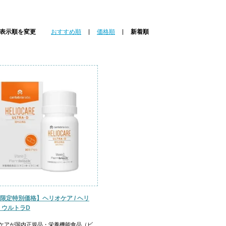
表示順を変更
おすすめ順
価格順
新着順
限定特別価格】ヘリオケア / ヘリ
 ウルトラD
ケアが国内正規品・栄養機能食品（ビ