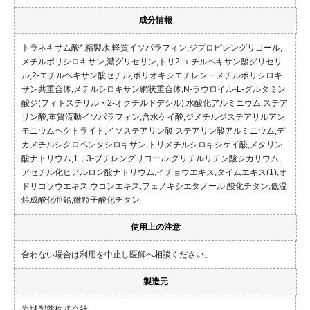
成分情報
トラネキサム酸*,精製水,軽質イソパラフィン,ジプロピレングリコール,
メチルポリシロキサン,濃グリセリン,トリ2-エチルヘキサン酸グリセリ
ル,2-エチルヘキサン酸セチル,ポリオキシエチレン・メチルポリシロキ
サン共重合体,メチルシロキサン網状重合体,N-ラウロイル-L-グルタミン
酸ジ(フィトステリル・2-オクチルドデシル),水酸化アルミニウム,ステア
リン酸,重質流動イソパラフィン,含水ケイ酸,ジメチルジステアリルアン
モニウムヘクトライト,イソステアリン酸,ステアリン酸アルミニウム,デ
カメチルシクロペンタシロキサン,トリメチルシロキシケイ酸,メタリン
酸ナトリウム,1，3-ブチレングリコール,グリチルリチン酸ジカリウム,
アセチル化ヒアルロン酸ナトリウム,イチョウエキス,タイムエキス(1),オ
ドリコソウエキス,ウコンエキス,フェノキシエタノール,酸化チタン,低温
焼成酸化亜鉛,微粒子酸化チタン
使用上の注意
合わない場合は利用を中止し医師へ相談ください。
製造元
岩城製薬株式会社