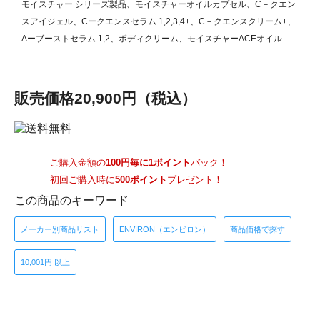
モイスチャー シリーズ製品、モイスチャーオイルカプセル、C－クエン
スアイジェル、Cークエンスセラム 1,2,3,4+、C－クエンスクリーム+、
Aーブーストセラム 1,2、ボディクリーム、モイスチャーACEオイル
販売価格
20,900円
（税込）
ご購入金額の
100円毎に1ポイント
バック！
初回ご購入時に
500ポイント
プレゼント！
この商品のキーワード
メーカー別商品リスト
ENVIRON（エンビロン）
商品価格で探す
10,001円 以上