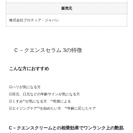
販売元
株式会社プロティア・ジャパン
Ｃ－クエンスセラム 3の特徴
こんな方におすすめ
☑ハリが気になる方
☑目元、口元などの年齢サインが気になる方
☑くすみ*¹が気になる方 *¹乾燥による
☑エイジングケア*²を始めたい方 *²年齢に応じたケア
C－クエンスクリームとの相乗効果でワンランク上の艶肌