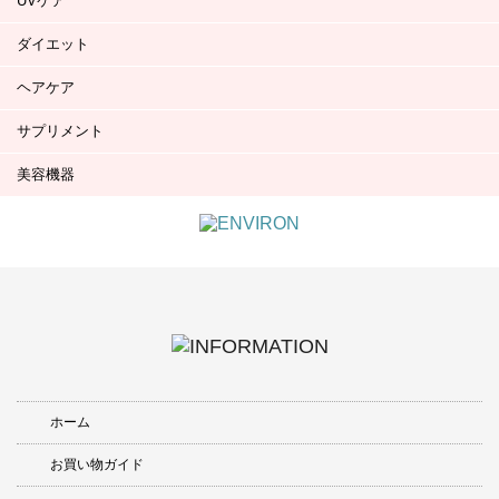
UVケア
ダイエット
ヘアケア
サプリメント
美容機器
ホーム
お買い物ガイド