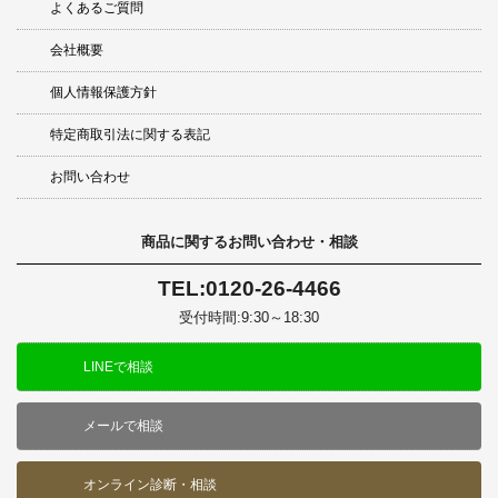
よくあるご質問
会社概要
個人情報保護方針
特定商取引法に関する表記
お問い合わせ
商品に関するお問い合わせ・相談
TEL:0120-26-4466
受付時間:9:30～18:30
LINEで相談
メールで相談
オンライン診断・相談