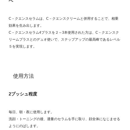
へ
C－クエンスセラムは、C－クエンスクリームと併用することで、相乗
効果を生み出します。
C－クエンスセラム4プラスを２～3本使用された方は、C－クエンスク
リームプラスとのデュオ使いで、ステップアップの最高峰であるレベル
５を実現します。
使用方法
2プッシュ程度
毎日、朝・夜に使用します。
洗顔・トーニングの後、適量のセラムを手に取り、顔全体になじませる
ようにのばします。