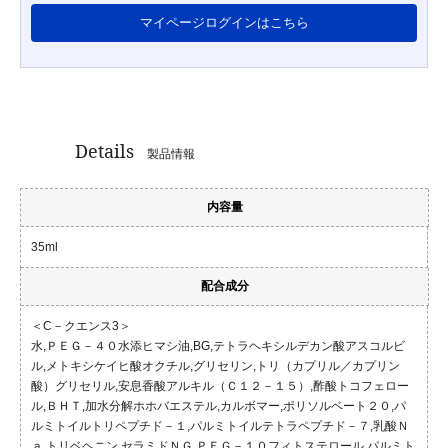
マイページログインはこちら
Details
製品情報
内容量
35ml
配合成分
＜C－クエンス3＞
水,ＰＥＧ－４０水添ヒマシ油,BG,テトラヘキシルデカン酸アスコルビ
ル,メトキシケイヒ酸オクチル,グリセリン,トリ（カプリル／カプリン
酸）グリセリル,安息香酸アルキル（Ｃ１２－１５）,酢酸トコフェロー
ル,ＢＨＴ,加水分解ホホバエステル,カルボマー,ポリソルベート２０,パ
ルミトイルトリペプチド－１,パルミトイルテトラペプチド－７,乳酸Ｎ
ａ,トリベヘニン,セラミドＮＧ,ＰＥＧ－１０フィトステロール,パルミト