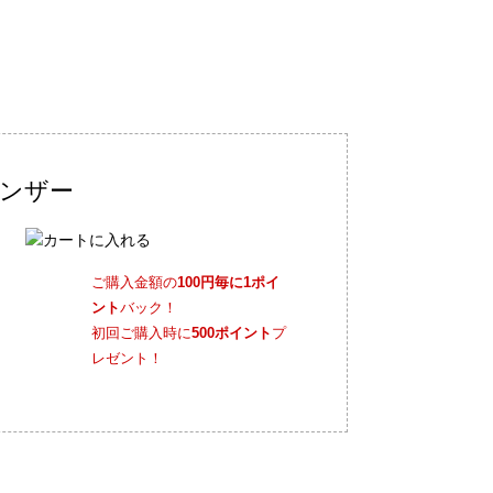
レンザー
ご購入金額の
100円毎に1ポイ
ント
バック！
初回ご購入時に
500ポイント
プ
レゼント！