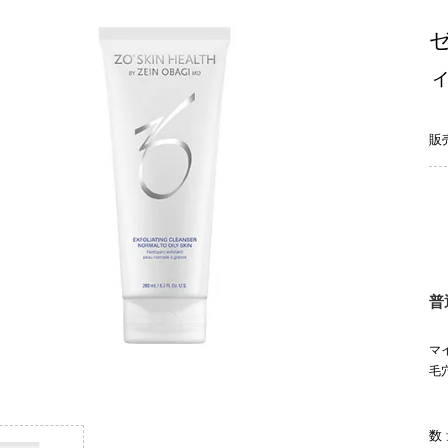
販
普
マ
毛
数