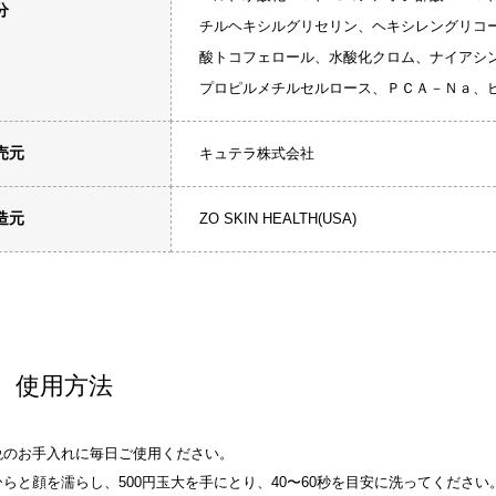
分
チルヘキシルグリセリン、ヘキシレングリコ
酸トコフェロール、水酸化クロム、ナイアシ
プロピルメチルセルロース、ＰＣＡ－Ｎａ、ビ
売元
キュテラ株式会社
造元
ZO SKIN HEALTH(USA)
使用方法
晩のお手入れに毎日ご使用ください。
らと顔を濡らし、500円玉大を手にとり、40〜60秒を目安に洗ってください