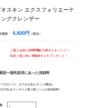
ゼオスキン エクスフォリエーテ
ィングクレンザー
6,820円
売価格
（税込）
ご購入金額の
100円毎に1ポイント
バック！
初回ご購入時に
500ポイント
プレゼント！
通肌〜脂性肌用にあった洗顔料
イクロビーズ、カプセル化ビタミンE配合。
穴の汚れをスッキリと取り除くジェル状洗顔料。
 量