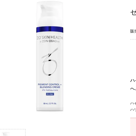
販
ハ
へ
ハ
ハ