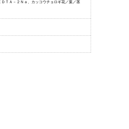
ＥＤＴＡ－２Ｎａ、カッコウチョロギ花／葉／茎