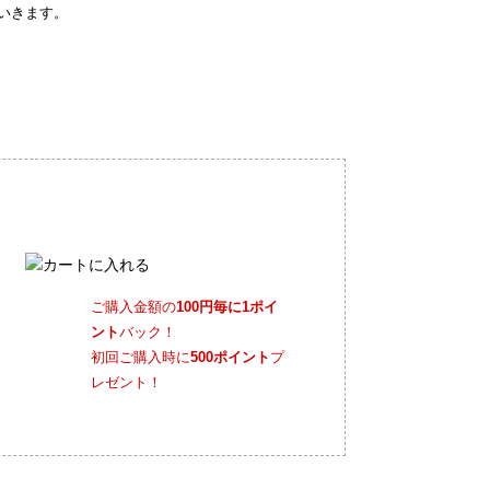
いきます。
ご購入金額の
100円毎に1ポイ
ント
バック！
初回ご購入時に
500ポイント
プ
レゼント！