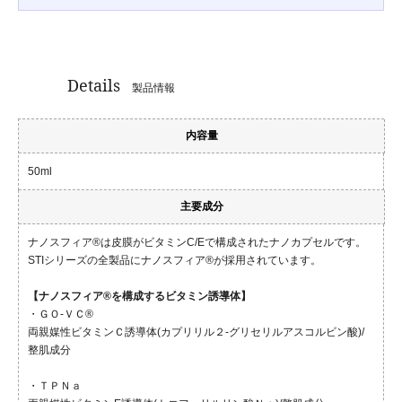
Details
製品情報
内容量
50ml
主要成分
ナノスフィア®は皮膜がビタミンC/Eで構成されたナノカプセルです。
STIシリーズの全製品にナノスフィア®が採用されています。
【ナノスフィア®を構成するビタミン誘導体】
・ＧＯ-ＶＣ®
両親媒性ビタミンＣ誘導体(カプリリル２-グリセリルアスコルビン酸)/
整肌成分
・ＴＰＮａ