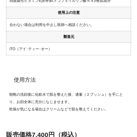
両親媒性ビタミンE誘導体(トコフェリルリン酸Ｎａ)/整肌成分
使用上の注意
合わない場合は利用を中止し医師へ相談ください。
製造元
ITO（アイ･ティー･オー）
使用方法
朝晩の洗顔後に化粧水で肌を整えた後、適量（２プッシュ）を手にと
り、お顔全体に充分になじませます。
乾燥が気になる場合はクリームなどで肌を整えてください。
販売価格
7,400円
（税込）