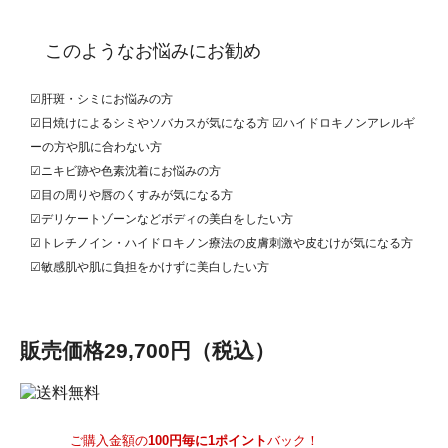
このようなお悩みにお勧め
☑肝斑・シミにお悩みの方
☑日焼けによるシミやソバカスが気になる方 ☑ハイドロキノンアレルギ
ーの方や肌に合わない方
☑ニキビ跡や色素沈着にお悩みの方
☑目の周りや唇のくすみが気になる方
☑デリケートゾーンなどボディの美白をしたい方
☑トレチノイン・ハイドロキノン療法の皮膚刺激や皮むけが気になる方
☑敏感肌や肌に負担をかけずに美白したい方
販売価格
29,700円
（税込）
ご購入金額の
100円毎に1ポイント
バック！