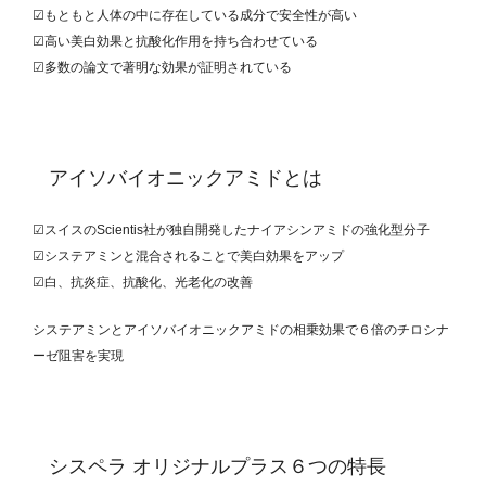
☑もともと人体の中に存在している成分で安全性が高い
☑高い美白効果と抗酸化作用を持ち合わせている
☑多数の論文で著明な効果が証明されている
アイソバイオニックアミドとは
☑スイスのScientis社が独自開発したナイアシンアミドの強化型分子
☑システアミンと混合されることで美白効果をアップ
☑白、抗炎症、抗酸化、光老化の改善
システアミンとアイソバイオニックアミドの相乗効果で６倍のチロシナ
ーゼ阻害を実現
シスペラ オリジナルプラス６つの特長