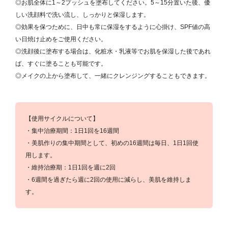
◎お肌全体に1～2プッシュを塗布してください。5～15分置いた後、優
しい洗顔料で洗い流し、しっかりと保湿します。
◎効果を保つために、日中も常に保湿をするように心掛け、SPF値の高
い日焼け止めをご使用ください。
◎洗顔後に塗布する場合は、化粧水・乳液等でお肌を保湿した後であれ
ば、すぐに塗ることも可能です。
◎メイクの上から塗布して、一緒にクレンジングすることもできます。
【使用サイクルについて】
・集中治療期間：1日1回を16週間
・美肌作りの集中期間として、初めの16週間は毎日、1日1回使
用します。
・維持治療期：1日1回を週に2回
・6週間を過ぎたら週に2回の使用に減らし、美肌を維持しま
す。