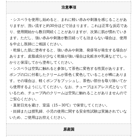
注意事項
・シスペラを使用し始めると、まれに軽い赤みや刺激を感じることがあ
りますが、洗い流すと約30分ほどで治まります。これは正常な反応であ
り、使用開始から数日間続くことがありますが、次第に肌が慣れていき
ます。ただし、強い赤みや刺激が数日経っても治まらない場合は、使用
を中止し医師にご相談ください。
・乾燥した肌に塗布すると、強い赤みや刺激、発疹等が発生する場合が
あります。皮脂成分が少なく乾燥が強い場合は化粧水や乳液などでしっ
かりと保湿してから塗布してください。
・シスペラは空気に触れると参加して茶色に変色する性質があります。
ポンプの口に付着したクリームが茶色く変色していることが稀にありま
す。その場合は、軽くポンプをプッシュし、茶色い部分を取り除いてか
ら使用するようにしてください。なお、チューブはエアレス式となって
いるため、チューブ内のクリームは空気に触れることがありませんので
ご安心ください。
・直射日光を避け、室温（15～30℃）で保管してください。
・妊婦または授乳婦、小児の使用に関する安全性試験は実施されていな
いため、ご使用はお控えください。
原産国