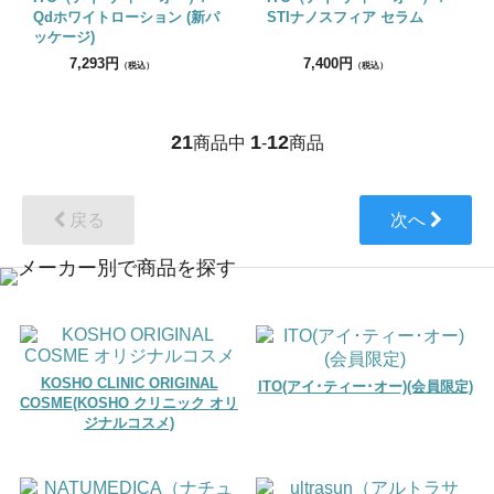
Qdホワイトローション (新パ
STIナノスフィア セラム
ッケージ)
7,293円
7,400円
（税込）
（税込）
21
1
12
商品中
-
商品
戻る
次へ
KOSHO CLINIC ORIGINAL
ITO(アイ･ティー･オー)(会員限定)
COSME(KOSHO クリニック オリ
ジナルコスメ)